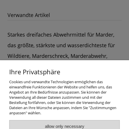
Verwandte Artikel
Starkes dreifaches Abwehrmittel für Marder,
das größte, stärkste und wasserdichteste für
Wildtiere, Marderschreck, Marderabwehr,
Ultraschall
Ihre Privatsphäre
94,50 €
Cookies und verwandte Technologien ermöglichen das
zum warenkorb
einwandfreie Funktionieren der Website und helfen uns, das
hinzufügen
Angebot an Ihre Bedürfnisse anzupassen. Sie können der
Verwendung all dieser Dateien zustimmen und mit der
Bestellung fortfahren, oder Sie können die Verwendung der
Dateien an Ihre Wünsche anpassen, indem Sie "Zustimmungen
anpassen" wählen.
allow only necessary