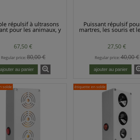
le répulsif à ultrasons
Puissant répulsif pou
ant pour les animaux, y
martres, les souris et l
pris les martres, les
+ 2 haut-parleurs puis
s, les rats, les souris et
67,50 €
27,50 €
autres rongeurs
80,00 €
40,00 €
Regular price:
Regular price:
ajouter au panier
ajouter au panier
n solde
étiquette en solde