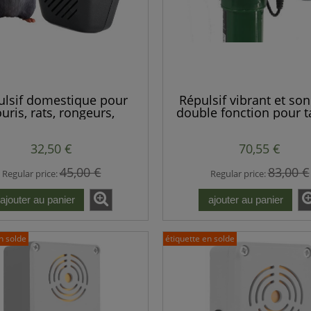
ulsif domestique pour
Répulsif vibrant et so
uris, rats, rongeurs,
double fonction pour 
aignées, moustiques,
et campagnols – produ
hes – ultra silencieux
européenne.
32,50 €
70,55 €
45,00 €
83,00 €
Regular price:
Regular price:
ajouter au panier
ajouter au panier
n solde
étiquette en solde