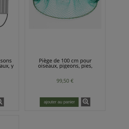
asons
Piège de 100 cm pour
aux, y
oiseaux, pigeons, pies,
 les
faucons, poules, lapins, pies,
uris et
faisans, etc.
99,50 €
ajouter au panier