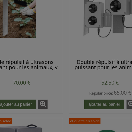
le répulsif à ultrasons
Double répulsif à ultr
ant pour les animaux, y
puissant pour les anim
pris les martres, les
compris les martres,
s, les rats, les souris et
renards, les rats, les so
70,00 €
52,50 €
autres rongeurs
autres rongeurs
65,00 €
Regular price:
ajouter au panier
ajouter au panier
n solde
étiquette en solde