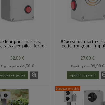
pelleur pour martres,
Répulsif de martres, so
, rats avec piles, fort et
petits rongeurs, impu
ant, portable avec piles.
forte, puissant et
économique.
32,00 €
27,00 €
44,50 €
39,50 €
Regular price:
Regular price:
ajouter au panier
ajouter au panier
étiquette en solde