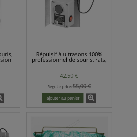
uris,
Répulsif à ultrasons 100%
lsion
professionnel de souris, rats,
martres, rongeurs, renards,
animaux sauvages.
42,50 €
55,00 €
Regular price:
ajouter au panier