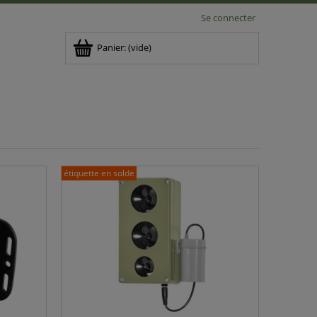
Se connecter
Panier:
(vide)
étiquette en solde