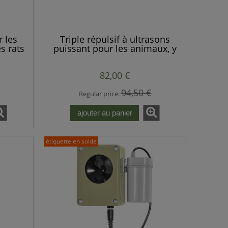
r les
Triple répulsif à ultrasons
es rats
puissant pour les animaux, y
sants
compris les martres, les
renards, les rats, les souris et
82,00 €
autres rongeurs
94,50 €
Regular price:
ajouter au panier
étiquette en solde