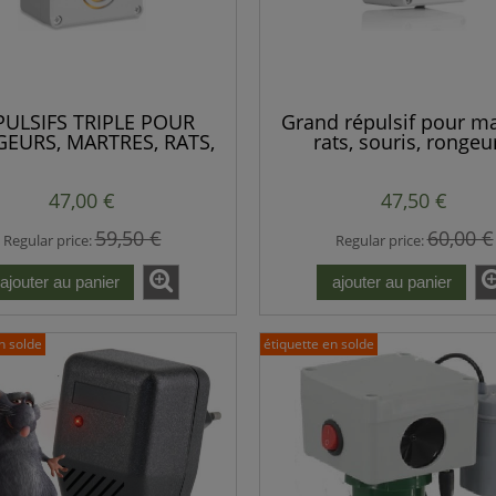
PULSIFS TRIPLE POUR
Grand répulsif pour ma
EURS, MARTRES, RATS,
rats, souris, rongeu
NIMAUX SAUVAGES,
renards, ratons laveurs
PUISSANTS
et autres animaux - 3 
47,00 €
47,50 €
parleurs
59,50 €
60,00 €
Regular price:
Regular price:
ajouter au panier
ajouter au panier
n solde
étiquette en solde