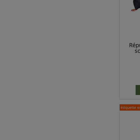
Rép
so
ar
mouc
étiquette e