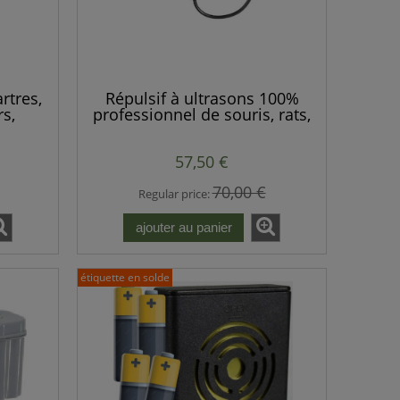
rtres,
Répulsif à ultrasons 100%
rs,
professionnel de souris, rats,
, chats
martres, rongeurs, renards,
haut-
animaux sauvages.
57,50 €
70,00 €
Regular price:
ajouter au panier
étiquette en solde