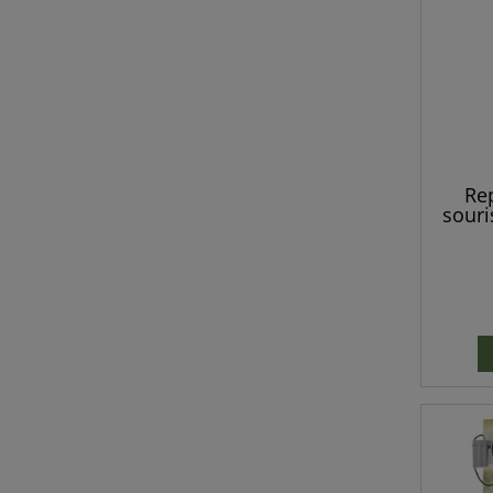
Re
souris
résist