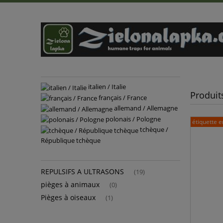
italien / Italie
Produi
français / France
allemand / Allemagne
polonais / Pologne
étiquette e
tchèque /
République tchèque
REPULSIFS A ULTRASONS
(19)
pièges à animaux
(0)
Pièges à oiseaux
(1)