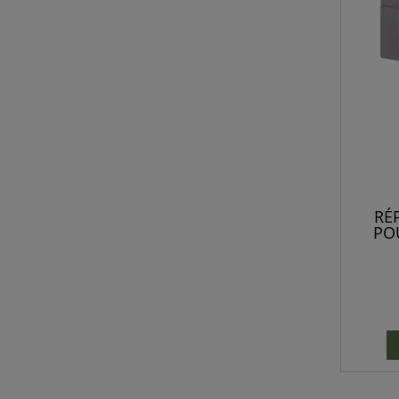
RÉ
PO
SOURI
IM