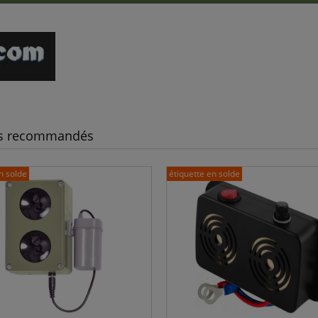
ts recommandés
n solde
étiquette en solde