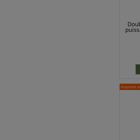
Doub
puiss
com
renard
étiquette e