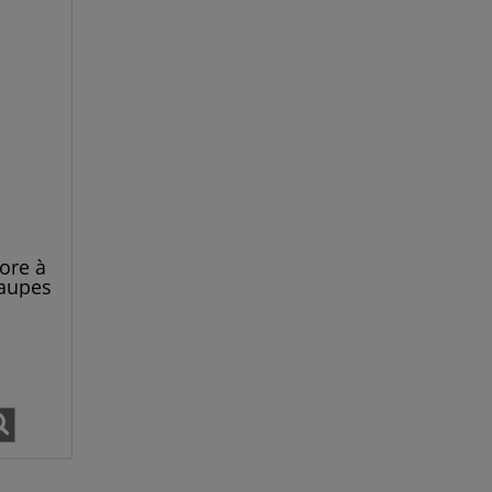
nore à
taupes
ction