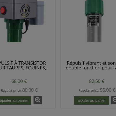
PULSIF À TRANSISTOR
Répulsif vibrant et so
UR TAUPES, FOUINES,
double fonction pour 
S, RATS – VIBRATIONS +
et campagnols – produ
PULSIONS SONORES
européenne.
68,00 €
82,50 €
PUISSANTES
80,00 €
95,00 €
Regular price:
Regular price:
ajouter au panier
ajouter au panier