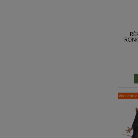
RÉ
RONG
A
étiquette e