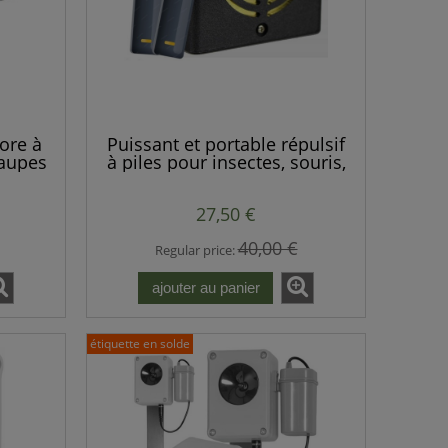
nore à
Puissant et portable répulsif
taupes
à piles pour insectes, souris,
ction
rats et petits rongeurs.
27,50 €
40,00 €
Regular price:
ajouter au panier
étiquette en solde