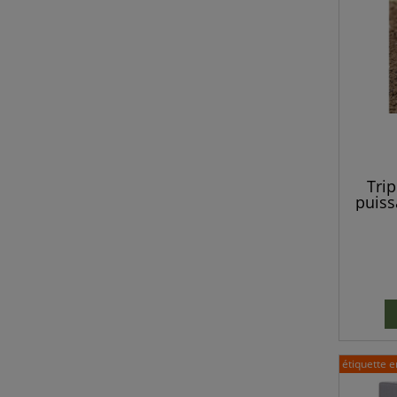
Trip
puiss
com
renard
étiquette e