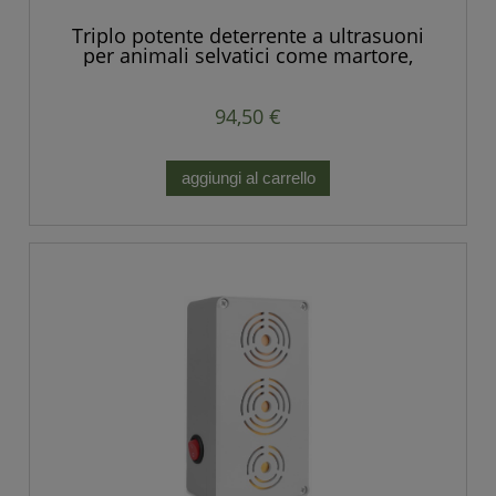
Triplo potente deterrente a ultrasuoni
per animali selvatici come martore,
volpi, ratti, topi e altri roditori
94,50 €
aggiungi al carrello