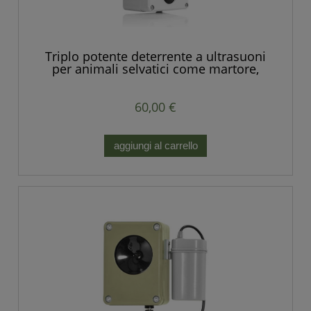
Triplo potente deterrente a ultrasuoni
per animali selvatici come martore,
volpi, ratti, topi e altri roditori
60,00 €
aggiungi al carrello