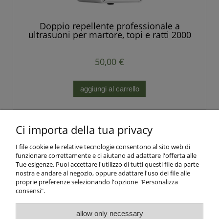
Doppio repellente professionale a
ultrasuoni per martore, topi e ratti 2000
mq POTENTE
50,00 €
aggiungi al carrello
Ci importa della tua privacy
Negozio di accessori per la
I file cookie e le relative tecnologie consentono al sito web di
cattura umanitaria degli
funzionare correttamente e ci aiutano ad adattare l'offerta alle
Tue esigenze. Puoi accettare l'utilizzo di tutti questi file da parte
animali | Zielona Łapka
nostra e andare al negozio, oppure adattare l'uso dei file alle
proprie preferenze selezionando l'opzione "Personalizza
consensi".
allow only necessary
Info e Condizioni