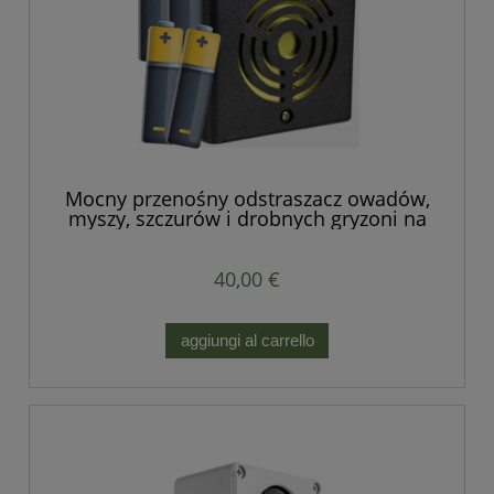
Mocny przenośny odstraszacz owadów,
myszy, szczurów i drobnych gryzoni na
baterie.
40,00 €
aggiungi al carrello