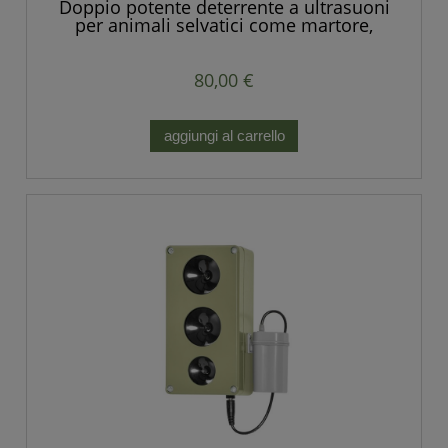
Doppio potente deterrente a ultrasuoni
per animali selvatici come martore,
volpi, ratti, topi e altri roditori
80,00 €
aggiungi al carrello