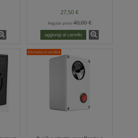
re,
2 potenti altoparlanti
ali
27,50 €
40,00 €
Regular price:
aggiungi al carrello
etichetta in vendita