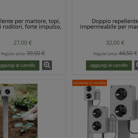
lente per martore, topi,
Doppio repellent
i roditori, forte impulso,
impermeabile per mar
tente ed economico.
topi, ratti - forti imp
27,00 €
32,00 €
39,50 €
44,50 €
Regular price:
Regular price:
ggiungi al carrello
aggiungi al carrello
etichetta in vendita