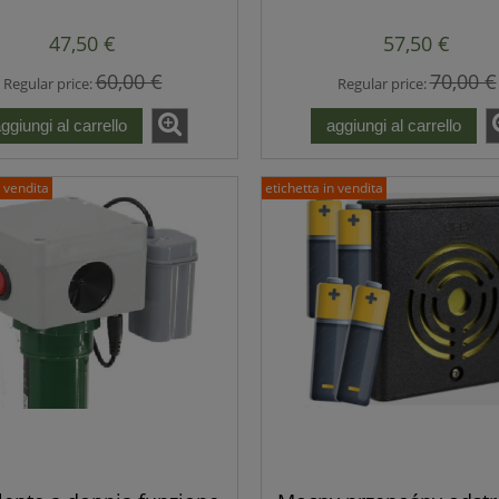
ici come martore, volpi,
per topi, ratti, marto
ti, topi e altri roditori
roditori, volpi, anim
47,50 €
57,50 €
selvatici.
60,00 €
70,00 €
Regular price:
Regular price:
ggiungi al carrello
aggiungi al carrello
n vendita
etichetta in vendita