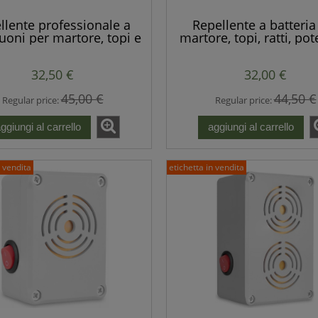
llente professionale a
Repellente a batteria
uoni per martore, topi e
martore, topi, ratti, po
tti 1500 mq POTENTE
resistente, portatile
batterie.
32,50 €
32,00 €
45,00 €
44,50 €
Regular price:
Regular price:
ggiungi al carrello
aggiungi al carrello
n vendita
etichetta in vendita