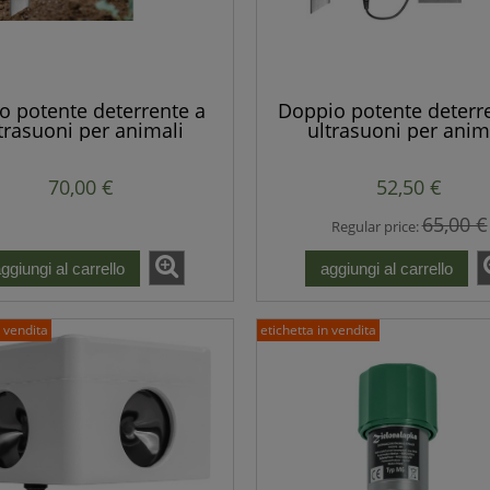
lo potente deterrente a
Doppio potente deterr
trasuoni per animali
ultrasuoni per anim
ici come martore, volpi,
selvatici come martore,
ti, topi e altri roditori
ratti, topi e altri rodi
70,00 €
52,50 €
65,00 €
Regular price:
ggiungi al carrello
aggiungi al carrello
n vendita
etichetta in vendita