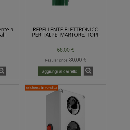
ente a
REPELLENTE ELETTRONICO
ali
PER TALPE, MARTORE, TOPI,
 volpi,
RATTI: VIBRAZIONI + POTENTI
tori
IMPULSI SONORI
68,00 €
80,00 €
Regular price:
aggiungi al carrello
etichetta in vendita