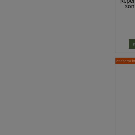
Repel
son
talpe
a
etichetta i