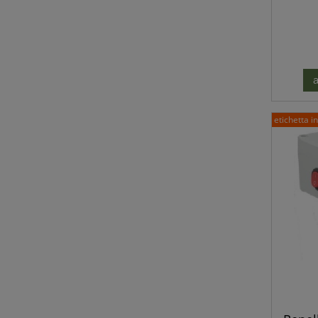
selvat
rat
a
etichetta i