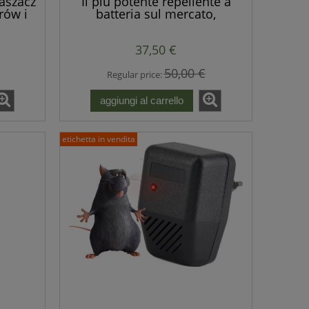
aszacz
Il più potente repellente a
rów i
batteria sul mercato,
terie.
impermeabile anche per uso
esterno.
37,50 €
50,00 €
Regular price:
aggiungi al carrello
etichetta in vendita