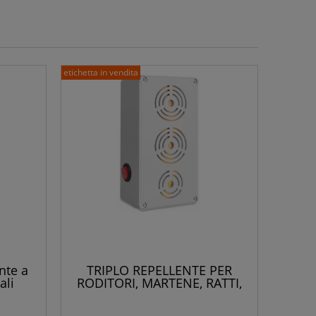
etichetta in vendita
nte a
TRIPLO REPELLENTE PER
ali
RODITORI, MARTENE, RATTI,
 volpi,
ANIMALI SELVATICI, POTENTE
tori