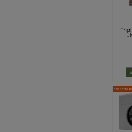
Trip
ul
selvat
rat
a
etichetta i