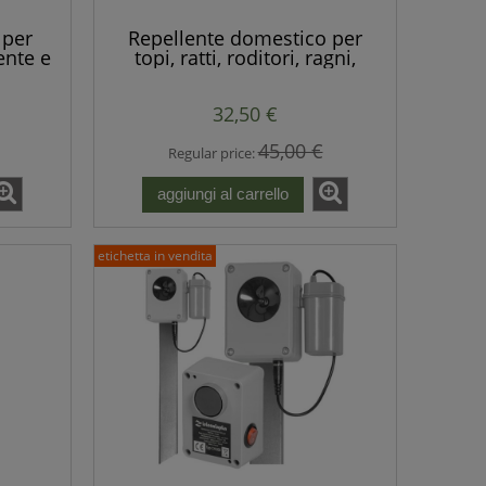
 per
Repellente domestico per
tente e
topi, ratti, roditori, ragni,
 a
zanzare, mosche, super
silenzioso
32,50 €
45,00 €
Regular price:
aggiungi al carrello
etichetta in vendita