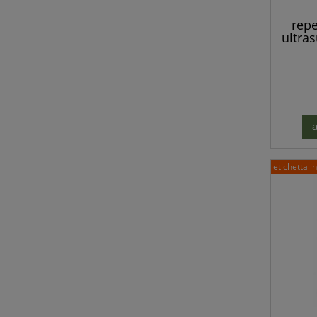
repe
ultras
ra
a
etichetta i