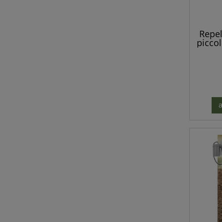
Repel
piccol
po
a