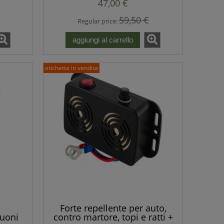
47,00 €
59,50 €
Regular price:
aggiungi al carrello
etichetta in vendita
Forte repellente per auto,
suoni
contro martore, topi e ratti +