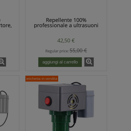
e
Repellente 100%
tore,
professionale a ultrasuoni
ulsi
per topi, ratti, martore,
roditori, volpi, animali
42,50 €
selvatici.
55,00 €
Regular price:
aggiungi al carrello
etichetta in vendita