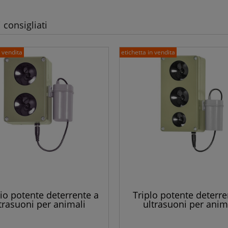
 consigliati
n vendita
etichetta in vendita
o potente deterrente a
Triplo potente deterre
trasuoni per animali
ultrasuoni per anim
ici come martore, volpi,
selvatici come martore,
ti, topi e altri roditori
ratti, topi e altri rodi