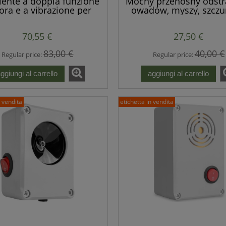
lente a doppia funzione
Mocny przenośny odstr
ora e a vibrazione per
owadów, myszy, szczu
 e arvicole - Produzione
drobnych gryzoni na ba
europea.
70,55 €
27,50 €
83,00 €
40,00 €
Regular price:
Regular price:
ggiungi al carrello
aggiungi al carrello
n vendita
etichetta in vendita