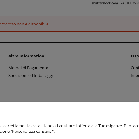
rodotto non è disponibile.
Altre Informazioni
CON
Metodi di Pagamento
Cont
Spedizioni ed Imballaggi
Info
Sklep internetowy Shoper Premium
e correttamente e ci aiutano ad adattare l'offerta alle Tue esigenze. Puoi accet
pzione "Personalizza consensi".