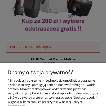
Ten produkt jest niedostępny.
PPHU Techrol Marcin Malkus
83-200 Rywałd
ul. Starogardzka 10a
Dbamy o twoja prywatność
NIP PL5921615578
Pliki cookies i pokrewne im technologie umożliwiają poprawne
Regon 192648960
działanie strony i pomagają nam dostosować ofertę do Twoich
potrzeb. Możesz zaakceptować wykorzystanie przez nas
Tel:
881 252 525
wszystkich tych plików i przejść do sklepu lub dostosować użycie
info@zielonalapka.pl
plików do swoich preferencji, wybierając opcję "Dostosuj zgody".
Więcej o plikach cookies przeczytasz w naszej Polityce