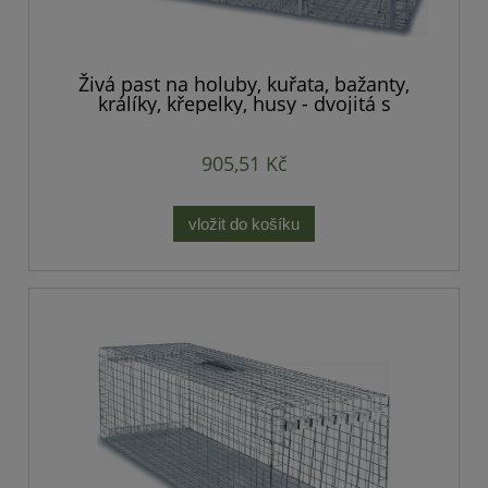
Živá past na holuby, kuřata, bažanty,
králíky, křepelky, husy - dvojitá s
komorou na návnady
905,51 Kč
vložit do košíku