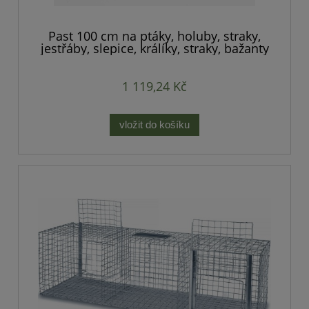
Past 100 cm na ptáky, holuby, straky,
jestřáby, slepice, králíky, straky, bažanty
atd.
1 119,24 Kč
vložit do košíku