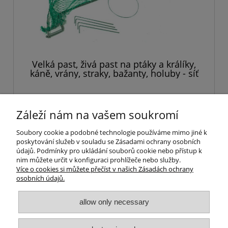
Velká past, živá past na ptáky a králíky,
káně, vrány, straky, bažanty, holuby - síť
100x50 cm
894,26 Kč
Záleží nám na vašem soukromí
vložit do košíku
Soubory cookie a podobné technologie používáme mimo jiné k
poskytování služeb v souladu se Zásadami ochrany osobních
údajů. Podmínky pro ukládání souborů cookie nebo přístup k
nim můžete určit v konfiguraci prohlížeče nebo služby.
Více o cookies si můžete přečíst v našich Zásadách ochrany
osobních údajů.
Nápověda
allow only necessary
Pravidla