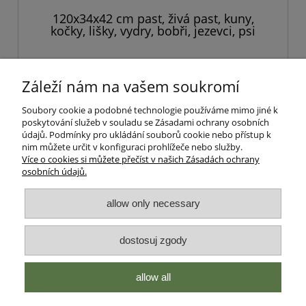
120x34x42 cm past, živá past, kuny,
kočky, lišky, vydry, bobři, jezevci, psi
jednovchodová, velmi pevná - řada
STRONG
1 742,81 Kč
Záleží nám na vašem soukromí
vložit do košíku
Soubory cookie a podobné technologie používáme mimo jiné k
poskytování služeb v souladu se Zásadami ochrany osobních
údajů. Podmínky pro ukládání souborů cookie nebo přístup k
nim můžete určit v konfiguraci prohlížeče nebo služby.
Více o cookies si můžete přečíst v našich Zásadách ochrany
osobních údajů.
Nápověda
allow only necessary
Pravidla
dostosuj zgody
Platba a doručení
Zielonałapka
allow all