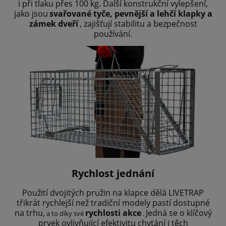
i při tlaku přes 100 kg. Další konstrukční vylepšení,
jako jsou
svařované tyče, pevnější a lehčí klapky a
zámek dveří
, zajišťují stabilitu a bezpečnost
používání.
Rychlost jednání
Použití dvojitých pružin na klapce dělá LIVETRAP
třikrát rychlejší než tradiční modely pastí dostupné
na trhu,
rychlosti akce
Jedná se o klíčový
a to díky své
.
prvek ovlivňující efektivitu chytání i těch