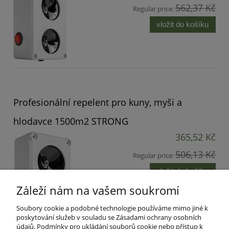
562,37 Kč
Regular price:
vložit do košíku
Profesionální repelent pro kuny, myši a
hlodavce 1500m2 STRONG
365,52 Kč
506,13 Kč
Regular price:
vložit do košíku
Záleží nám na vašem soukromí
Soubory cookie a podobné technologie používáme mimo jiné k
poskytování služeb v souladu se Zásadami ochrany osobních
údajů. Podmínky pro ukládání souborů cookie nebo přístup k