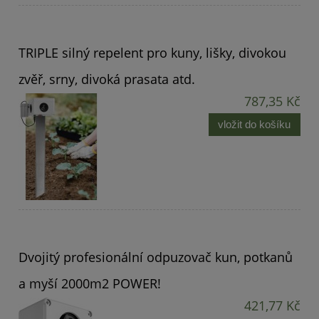
TRIPLE silný repelent pro kuny, lišky, divokou
zvěř, srny, divoká prasata atd.
787,35 Kč
vložit do košíku
Dvojitý profesionální odpuzovač kun, potkanů ​​
a myší 2000m2 POWER!
421,77 Kč