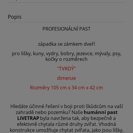
Popis
PROFESIONÁLNÍ PAST
západka se zámkem dveří
pro lišky, kuny, vydry, bobry, jezevce, mývaly, psy,
kočky o rozměrech
"TVRDÝ"
dimenze
Rozměry 105 cm x 34 cm x 42 cm
Hledáte účinné řešení v boji proti škůdcům na vaší
zahradě nebo pozemku? Naše
humánní past
LIVETRAP
byla navržena tak, aby bezpečně a
efektivně chytala různé druhy zvířat. Vhodná
konstrukce umožňuje chytat zvířata, jako jsou lišky,