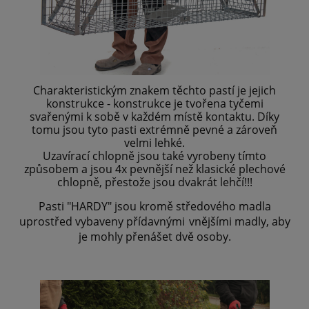
Charakteristickým znakem těchto pastí je jejich
konstrukce - konstrukce je tvořena tyčemi
svařenými k sobě v každém místě kontaktu. Díky
tomu jsou tyto pasti extrémně pevné a zároveň
velmi lehké.
Uzavírací chlopně jsou také vyrobeny tímto
způsobem a jsou 4x pevnější než klasické plechové
chlopně, přestože jsou dvakrát lehčí!!!
Pasti "HARDY" jsou kromě středového madla
uprostřed vybaveny přídavnými
vnějšími madly, aby
je mohly přenášet dvě osoby.