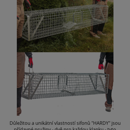
Důležitou a unikátní vlastností sifonů "HARDY" jsou
přídavné pružiny - dvě pro každou klapku - tyto