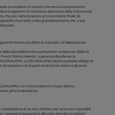
dando a compilare un modulo che verrà successivamente
diversi organismi di risoluzione alternativa della controversia
 uno che, poi, viene proposto al consumatore finale. Se
l’organismo che è stato scelto precedentemente che, a sua
 due parti.
garantiti immuni da difetti di materiali o di fabbricazione.
dalla data della fornitura presentino comprovati difetti di
ese Franco Nostra Azienda. La garanzia decade per le
a ZIELONALAPKA. La ZIELONALAPKA declina qualsiasi obbligo di
 attrezzature o di impianti da lei forniti anche se gli stessi
a ZIELONALAPKA, con comunicazione a mezzo lettera
 merce, pena la decadenza.
L'accettazione di un reso richiesto per cause non imputabili
o i seguenti presupposti e alle sotto elencate condizioni: