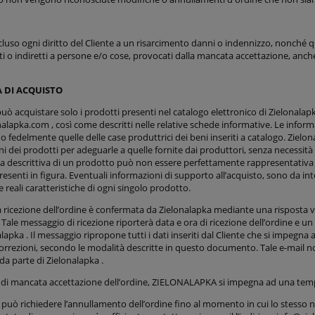
cluso ogni diritto del Cliente a un risarcimento danni o indennizzo, nonché q
ti o indiretti a persone e/o cose, provocati dalla mancata accettazione, anche
 DI ACQUISTO
può acquistare solo i prodotti presenti nel catalogo elettronico di Zielonalapka
lapka.com , così come descritti nelle relative schede informative. Le inform
 fedelmente quelle delle case produttrici dei beni inseriti a catalogo. Zielonala
i dei prodotti per adeguarle a quelle fornite dai produttori, senza necessit
a descrittiva di un prodotto può non essere perfettamente rappresentativa del
resenti in figura. Eventuali informazioni di supporto all’acquisto, sono da 
lle reali caratteristiche di ogni singolo prodotto.
a ricezione dell’ordine è confermata da Zielonalapka mediante una risposta via
. Tale messaggio di ricezione riporterà data e ora di ricezione dell’ordine e u
lapka . Il messaggio ripropone tutti i dati inseriti dal Cliente che si impegn
correzioni, secondo le modalità descritte in questo documento. Tale e-mail
 da parte di Zielonalapka .
 di mancata accettazione dell’ordine, ZIELONALAPKA si impegna ad una temp
e può richiedere l’annullamento dell’ordine fino al momento in cui lo stesso