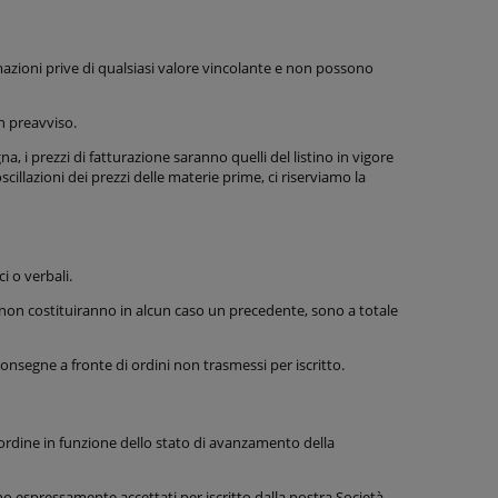
rmazioni prive di qualsiasi valore vincolante e non possono
n preavviso.
a, i prezzi di fatturazione saranno quelli del listino in vigore
cillazioni dei prezzi delle materie prime, ci riserviamo la
i o verbali.
 non costituiranno in alcun caso un precedente, sono a totale
segne a fronte di ordini non trasmessi per iscritto.
ordine in funzione dello stato di avanzamento della
 espressamente accettati per iscritto dalla nostra Società.