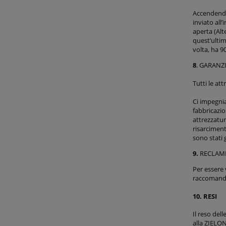
Accendendo
inviato all
aperta (Alt
quest’ultim
volta, ha 9
8
. GARANZ
Tutti le at
Ci impegnia
fabbricazio
attrezzatu
risarciment
sono stati 
9.
RECLAM
Per essere 
raccomandat
10. RESI
Il reso del
alla ZIELON