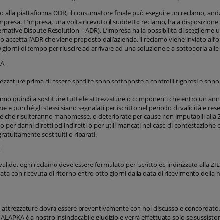
 alla piattaforma ODR, il consumatore finale può eseguire un reclamo, an
’impresa. L’impresa, una volta ricevuto il suddetto reclamo, ha a disposizione 
ernative Dispute Resolution – ADR). L’impresa ha la possibilità di sceglierne
o accetta l’ADR che viene proposto dall’azienda, il reclamo viene inviato al
0 giorni di tempo per riuscire ad arrivare ad una soluzione e a sottoporla alle
IA
trezzature prima di essere spedite sono sottoposte a controlli rigorosi e sono 
mo quindi a sostituire tutte le attrezzature o componenti che entro un anno 
ne e purché gli stessi siano segnalati per iscritto nel periodo di validità e r
re che risulteranno manomesse, o deteriorate per cause non imputabili all
o per danni diretti od indiretti o per utili mancati nel caso di contestazione di
gratuitamente sostituiti o riparati.
I
valido, ogni reclamo deve essere formulato per iscritto ed indirizzato all
a con ricevuta di ritorno entro otto giorni dalla data di ricevimento della
le attrezzature dovrà essere preventivamente con noi discusso e concordato. 
ALAPKA è a nostro insindacabile giudizio e verrà effettuata solo se sussiston