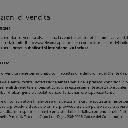
zioni di vendita
ZIONE
 condizioni di vendita disciplinano la vendita dei prodotti commercializzati d
nclusi, tramite il sito www.zielonalapka.com e secondo le procedure ivi indicate
.
Tutti i prezzi pubblicati si intendono IVA inclusa
.
LITA'
o di vendita viene perfezionato con l'accettazione dell'ordine del Cliente da p
 del Cliente implica l'accettazione senza riserva delle presenti condizioni d
generali di vendita è impegnativo solo se espressamente accettato e conferm
bali di alcun genere stipulati dai suoi funzionari e/o rappresentanti.
te è un consumatore finale (ossia una persona fisica che acquista la merce per s
usa la procedura d’acquisto online, provvederà a stampare o salvare copia e
vendita, nel rispetto di quanto previsto dalla disciplina contenuta nella Parte I
ella Parte III, Titolo III, Capo I del D.lgs. 206/2005(Codice del Consumo) in m