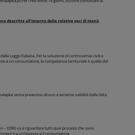
lonalapka.pl
Per i resi entro 14 giorni, occorre consultare la
no descritte all'interno delle relative voci di menù
dalla Legge Italiana. Per la soluzione di controversie civili e
iente è un consumatore, la competenza territoriale è quella del
lapka senza preavviso alcuno e avranno validità dalla data
n – ODR) va a riguardare tutti quei processi che sono
correre tra un’impresa e il consumatore.