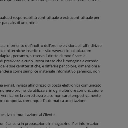
ualsiasi responsabilità contrattuale o extracontrattuale per
 parziale, di un ordine.
 al momento dell’inoltro dell’ordine e visionabili all’indirizzo
azioni tecniche inserite nel sito www.zielonalapka.com
pka , pertanto, si riserva il diritto di modificare le
à di preavviso alcuno. Resta inteso che l’immagine a corredo
le sue caratteristiche, e differire per colore, dimensioni e
intendersi come semplice materiale informativo generico, non
 e-mail, inviata all’indirizzo di posta elettronica comunicato
n numero ordine, da utilizzarsi in ogni ulteriore comunicazione
a a verificarne la correttezza e a comunicare tempestivamente
 non comporta, comunque, l’automatica accettazione
estiva comunicazione al Cliente.
 non è ancora in preparazione in magazzino. Per informazioni