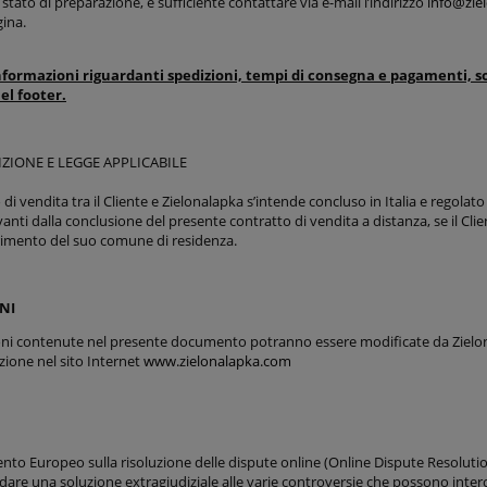
 stato di preparazione, è sufficiente contattare via e-mail l’indirizzo
info@zie
gina.
nformazioni riguardanti spedizioni, tempi di consegna e pagamenti, so
el footer.
IZIONE E LEGGE APPLICABILE
 di vendita tra il Cliente e Zielonalapka s’intende concluso in Italia e regolato 
vanti dalla conclusione del presente contratto di vendita a distanza, se il Cl
erimento del suo comune di residenza.
NI
oni contenute nel presente documento potranno essere modificate da Zielona
zione nel sito Internet
www.zielonalapka.com
nto Europeo sulla risoluzione delle dispute online (Online Dispute Resolutio
 dare una soluzione extragiudiziale alle varie controversie che possono inter