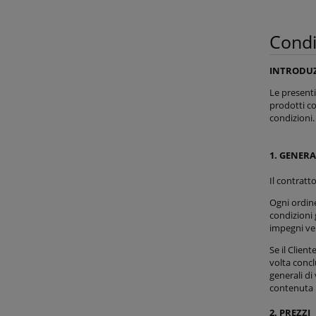
Condi
INTRODU
Le presenti
prodotti co
condizioni
1. GENERA
Il contratt
Ogni ordine
condizioni 
impegni ver
Se il Clien
volta concl
generali di 
contenuta n
2. PREZZI