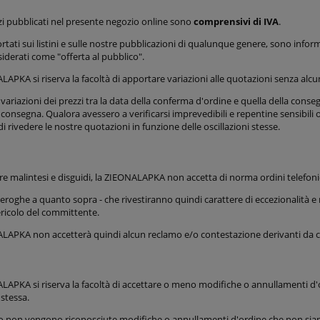
zzi pubblicati nel presente negozio online sono
comprensivi di IVA
.
portati sui listini e sulle nostre pubblicazioni di qualunque genere, sono info
iderati come "offerta al pubblico".
APKA si riserva la facoltà di apportare variazioni alle quotazioni senza alcu
 variazioni dei prezzi tra la data della conferma d'ordine e quella della consegn
i consegna. Qualora avessero a verificarsi imprevedibili e repentine sensibili os
 di rivedere le nostre quotazioni in funzione delle oscillazioni stesse.
e malintesi e disguidi, la ZIEONALAPKA non accetta di norma ordini telefonic
eroghe a quanto sopra - che rivestiranno quindi carattere di eccezionalità e
ericolo del committente.
LAPKA non accetterà quindi alcun reclamo e/o contestazione derivanti da con
APKA si riserva la facoltà di accettare o meno modifiche o annullamenti d'
stessa.
o non vengono riconosciute modifiche o annullamenti d'ordine che non siano