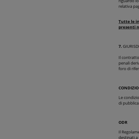
riguardo lo
relativa pa
Tutte le i
presenti n
7.
GIURISD
Il contratto
penali deri
foro di rif
CONDIZIO
Le condizi
di pubblica
ODR
Il Regolame
destinati a