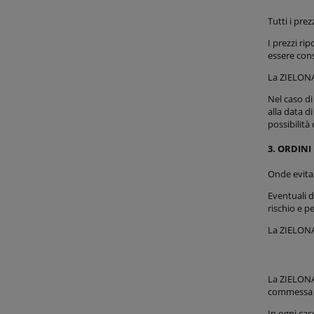
Tutti i pre
I prezzi ri
essere cons
La ZIELONAL
Nel caso di
alla data d
possibilità
3. ORDINI
Onde evitar
Eventuali d
rischio e p
La ZIELONA
La ZIELONAL
commessa 
In ogni cas