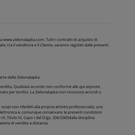
a www.zielonalapka.com. Tutti i contratti di acquisto di
, tra il venditore e il Cliente, saranno regolati dalle presenti
arte della Zielonalapka.
i vendita. Qualsiasi accordo non conforme alle qui esposte
ato per iscritto. La Zielonalapka non riconosce accordi o
copi non riferibili alla propria attività professionale), una
lettronica e, comunque conservare, le presenti condizioni
II, Titolo III, Capo I del D.lgs. 206/2005dalla disciplina
ateria di vendite a distanza.