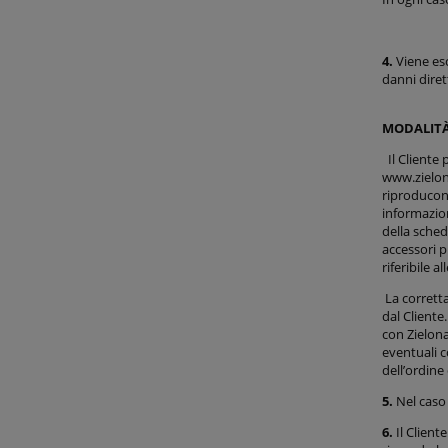
4.
Viene es
danni diret
MODALITÀ
Il Cliente 
www.zielona
riproducono
informazion
della sched
accessori p
riferibile a
La corrett
dal Cliente
con Zielona
eventuali 
dell’ordine
5.
Nel caso
6.
Il Client