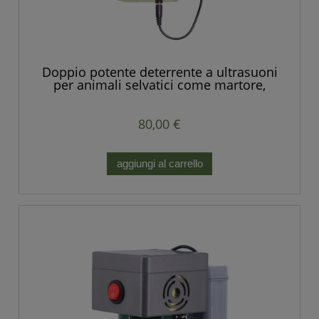
Doppio potente deterrente a ultrasuoni
per animali selvatici come martore,
volpi, ratti, topi e altri roditori
80,00 €
aggiungi al carrello