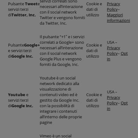
servizi correlati sono
Pulsante
Tweet
e
Cookie e
Privacy
necessari all’interazione
servizi terzi
dati di
Policy
–
con il social network
di
Twitter, Inc.
utilizzo
Maggiori
Twitter e vengono forniti
informazioni
da Twitter, Inc.
Il pulsante “+1″ e i servizi
correlati a Google+ sono
USA –
Pulsante
Google+
Cookie e
necessari all’interazione
Privacy
e servizi terzi
dati di
con il social network
Policy
–
Opt
di
Google Inc.
utilizzo
Google Plus e vengono
in
forniti da Google, Inc.
Youtube è un social
network dedicato alla
visualizzazione di
USA –
Youtube
e
contenuti video ed è
Cookie e
Privacy
servizi terzi
gestito da Google Inc.
dati di
Policy
–
Opt
di
Google Inc.
con la possibilità di
utilizzo
in
integrare i contenuti
all’interno delle proprie
pagine
Vimeo è un social