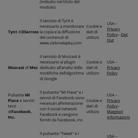
(indicato nel titolo del
modulo).
Il servizio di Tynt è
USA –
necessario a monitorare
Cookie e
Privacy
Tynt
di
33across
la copia e la diffusione
dati di
Policy
–
Opt
dei contenuti di
utilizzo
Out
www.zielonalapka.com
Il servizio di Mozcast è
necessario al plugin
Cookie e
USA –
Mozcast
di
Moz
dedicato all’analisi delle
dati di
Privacy
modifiche dell’algoritmo
utilizzo
Policy
di Google
Il pulsante “Mi Piace” e i
Pulsante
Mi
USA –
servizi di Facebook sono
Piace
e servizi
Cookie e
Privacy
necessari all’interazione
terzi
dati di
Policy
–
con il social network
di
Facebook,
utilizzo
Maggiori
Facebook e vengono
Inc.
informazioni
forniti da Facebook, Inc.
Il pulsante “Tweet” e i
USA –