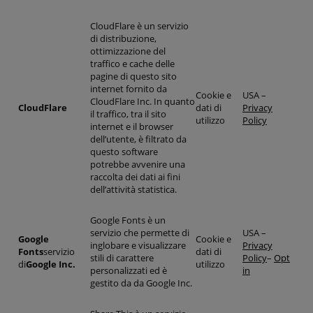
CloudFlare è un servizio
di distribuzione,
ottimizzazione del
traffico e cache delle
pagine di questo sito
internet fornito da
Cookie e
USA –
CloudFlare Inc. In quanto
CloudFlare
dati di
Privacy
il traffico, tra il sito
utilizzo
Policy
internet e il browser
dell’utente, è filtrato da
questo software
potrebbe avvenire una
raccolta dei dati ai fini
dell’attività statistica.
Google Fonts è un
servizio che permette di
USA –
Google
Cookie e
inglobare e visualizzare
Privacy
Fonts
servizio
dati di
stili di carattere
Policy
–
Opt
di
Google Inc.
utilizzo
personalizzati ed è
in
gestito da da Google Inc.