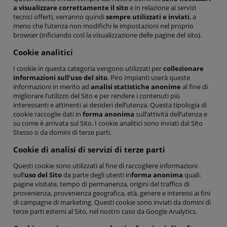
a visualizzare correttamente il sito
e in relazione ai servizi
tecnici offerti, verranno quindi
sempre utilizzati e inviati
, a
meno che l’utenza non modifichi le impostazioni nel proprio
browser (inficiando così la visualizzazione delle pagine del sito).
Cookie analitici
I cookie in questa categoria vengono utilizzati per
collezionare
informazioni sull’uso del sito
. Piro Impianti userà queste
informazioni in merito ad
analisi statistiche anonime
al fine di
migliorare l’utilizzo del Sito e per rendere i contenuti più
interessanti e attinenti ai desideri dell’utenza. Questa tipologia di
cookie raccoglie dati in
forma anonima
sull’attività dell’utenza e
su come è arrivata sul Sito. I cookie analitici sono inviati dal Sito
Stesso o da domini di terze parti.
Cookie di analisi di servizi di terze parti
Questi cookie sono utilizzati al fine di raccogliere informazioni
sull’
uso del Sito
da parte degli utenti in
forma anonima
quali:
pagine visitate, tempo di permanenza, origini del traffico di
provenienza, provenienza geografica, età, genere e interessi ai fini
di campagne di marketing. Questi cookie sono inviati da domini di
terze parti esterni al Sito, nel nostro caso da Google Analytics.