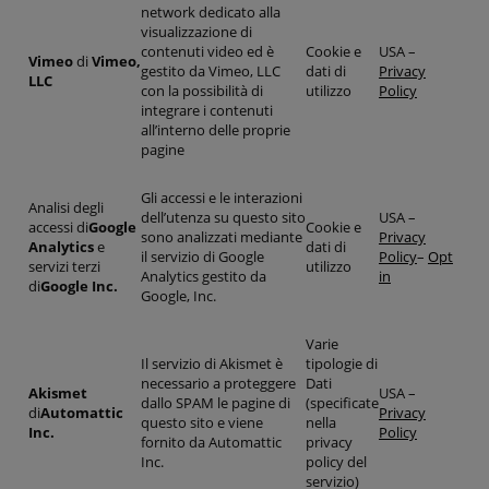
network dedicato alla
visualizzazione di
contenuti video ed è
Cookie e
USA –
Vimeo
di
Vimeo,
gestito da Vimeo, LLC
dati di
Privacy
LLC
con la possibilità di
utilizzo
Policy
integrare i contenuti
all’interno delle proprie
pagine
Gli accessi e le interazioni
Analisi degli
dell’utenza su questo sito
USA –
accessi di
Google
Cookie e
sono analizzati mediante
Privacy
Analytics
e
dati di
il servizio di Google
Policy
–
Opt
servizi terzi
utilizzo
Analytics gestito da
in
di
Google Inc.
Google, Inc.
Varie
Il servizio di Akismet è
tipologie di
necessario a proteggere
Dati
Akismet
USA –
dallo SPAM le pagine di
(specificate
di
Automattic
Privacy
questo sito e viene
nella
Inc.
Policy
fornito da Automattic
privacy
Inc.
policy del
servizio)