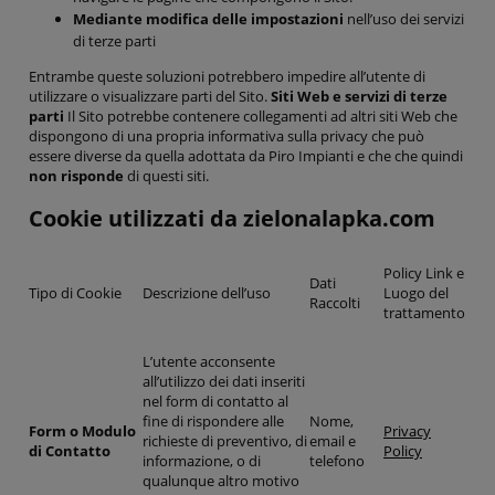
Mediante modifica delle impostazioni
nell’uso dei servizi
di terze parti
Entrambe queste soluzioni potrebbero impedire all’utente di
utilizzare o visualizzare parti del Sito.
Siti Web e servizi di terze
parti
Il Sito potrebbe contenere collegamenti ad altri siti Web che
dispongono di una propria informativa sulla privacy che può
essere diverse da quella adottata da Piro Impianti e che che quindi
non risponde
di questi siti.
Cookie utilizzati da zielonalapka.com
Policy Link e
Dati
Tipo di Cookie
Descrizione dell’uso
Luogo del
Raccolti
trattamento
L’utente acconsente
all’utilizzo dei dati inseriti
nel form di contatto al
fine di rispondere alle
Nome,
Form o Modulo
Privacy
richieste di preventivo, di
email e
di Contatto
Policy
informazione, o di
telefono
qualunque altro motivo