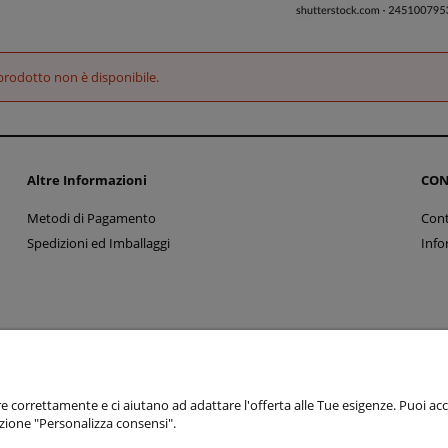
rodotto non è disponibile.
Altre Informazioni
CON
Metodi di Pagamento
Cont
Spedizioni ed Imballaggi
Info
Sklep internetowy Shoper Premium
e correttamente e ci aiutano ad adattare l'offerta alle Tue esigenze. Puoi accet
pzione "Personalizza consensi".