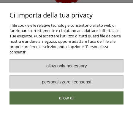
Ci importa della tua privacy
I file cookie e le relative tecnologie consentono al sito web di
funzionare correttamente e ci aiutano ad adattare l'offerta alle
Tue esigenze. Puoi accettare l'utilizzo di tutti questi file da parte
Questo prodotto non è disponibile.
nostra e andare al negozio, oppure adattare l'uso dei file alle
proprie preferenze selezionando l'opzione "Personalizza
consensi".
Info e Condizioni
allow only necessary
Altre Informazioni
personalizzare i consensi
CONTATTI
allow all
visualizza la versione completa del sito
Sklep internetowy Shoper Premium