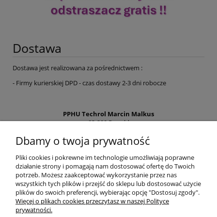
Dostawa
Dostawa jest realizowana za pośrednictwem :
- Firmy kurierskiej DPD - czas dostawy 2-3 dni robocze
PPHU Techrol Marcin Malkus
83-200 Rywałd
ul. Starogardzka 10a
Dbamy o twoja prywatność
NIP PL5921615578
Regon 192648960
Pliki cookies i pokrewne im technologie umożliwiają poprawne
działanie strony i pomagają nam dostosować ofertę do Twoich
Tel:
881 252 525
potrzeb. Możesz zaakceptować wykorzystanie przez nas
info@zielonalapka.pl
wszystkich tych plików i przejść do sklepu lub dostosować użycie
plików do swoich preferencji, wybierając opcję "Dostosuj zgody".
Więcej o plikach cookies przeczytasz w naszej Polityce
prywatności.
Pomoc