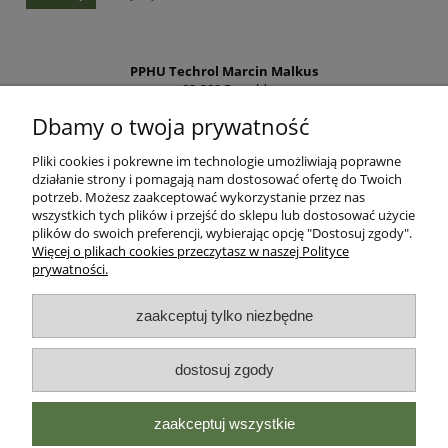
PPHU Techrol Marcin Malkus
83-200 Rywałd
ul. Starogardzka 10a
Dbamy o twoja prywatność
NIP PL5921615578
Pliki cookies i pokrewne im technologie umożliwiają poprawne
Regon 192648960
działanie strony i pomagają nam dostosować ofertę do Twoich
potrzeb. Możesz zaakceptować wykorzystanie przez nas
Tel:
881 252 525
wszystkich tych plików i przejść do sklepu lub dostosować użycie
info@zielonalapka.pl
plików do swoich preferencji, wybierając opcję "Dostosuj zgody".
Więcej o plikach cookies przeczytasz w naszej Polityce
prywatności.
Pomoc
zaakceptuj tylko niezbędne
Regulaminy
dostosuj zgody
Płatności i dostawa
Zielonałapka
zaakceptuj wszystkie