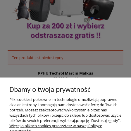
Ten produkt jest niedostępny.
PPHU Techrol Marcin Malkus
83-200 Rywałd
ul. Starogardzka 10a
Dbamy o twoja prywatność
NIP PL5921615578
Pliki cookies i pokrewne im technologie umożliwiają poprawne
Regon 192648960
działanie strony i pomagają nam dostosować ofertę do Twoich
potrzeb. Możesz zaakceptować wykorzystanie przez nas
Tel:
881 252 525
wszystkich tych plików i przejść do sklepu lub dostosować użycie
info@zielonalapka.pl
plików do swoich preferencji, wybierając opcję "Dostosuj zgody".
Więcej o plikach cookies przeczytasz w naszej Polityce