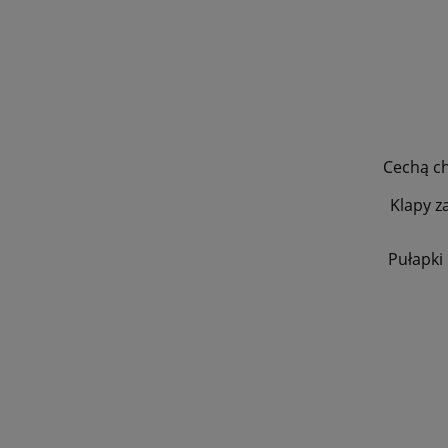
Cechą ch
Klapy z
Pułapki