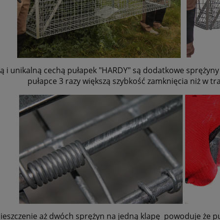
 i unikalną cechą pułapek "HARDY" są dodatkowe sprężyny -
pułapce 3 razy większą szybkość zamknięcia niż w t
eszczenie aż dwóch sprężyn na jedną klapę powoduje
że p