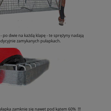
 po dwie na każdą klapę - te sprężyny nadają
radycyjnie zamykanych pułapkach.
ułapka zamknie się nawet pod kątem 60% !!!