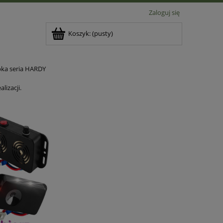
Zaloguj się
Koszyk:
(pusty)
bka seria HARDY
izacji.