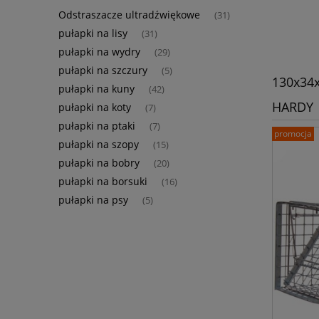
Odstraszacze ultradźwiękowe
(31)
pułapki na lisy
(31)
pułapki na wydry
(29)
pułapki na szczury
(5)
130x34x
pułapki na kuny
(42)
HARDY
pułapki na koty
(7)
pułapki na ptaki
(7)
promocja
pułapki na szopy
(15)
pułapki na bobry
(20)
pułapki na borsuki
(16)
pułapki na psy
(5)