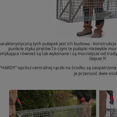
arakterystyczną tych pułapek jest ich budowa - konstrukcj
punkcie styku prętów.To czyni te pułapki niezwykle moc
amykające również są tak wykonane i są mocniejsze od trady
lżejsze !!!
 "HARDY" oprócz centralnej rączki na środku są zaopatrzo
je przenosić dwie oso