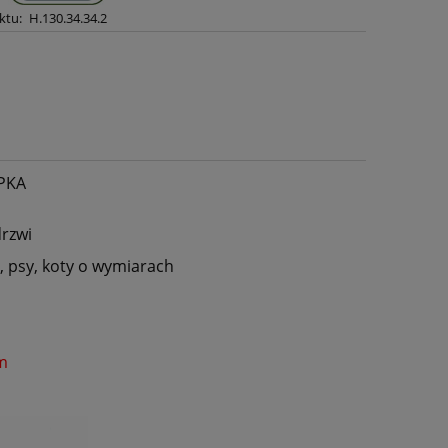
ktu:
H.130.34.34.2
PKA
drzwi
y, psy, koty o wymiarach
m