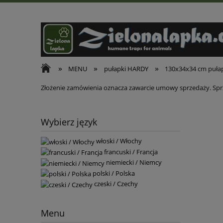
»
»
»
MENU
pułapki HARDY
130x34x34 cm pułap
Złożenie zamówienia oznacza zawarcie umowy sprzedaży. Sprz
Wybierz język
włoski / Włochy
francuski / Francja
niemiecki / Niemcy
polski / Polska
czeski / Czechy
Menu