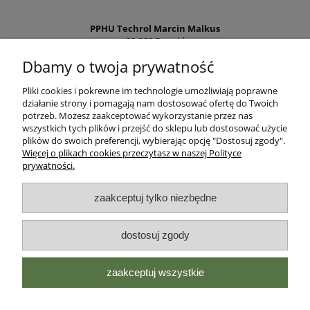
PPHU Techrol Marcin Malkus
83-200 Rywałd
ul. Starogardzka 10a
Dbamy o twoja prywatność
NIP PL5921615578
Pliki cookies i pokrewne im technologie umożliwiają poprawne
Regon 192648960
działanie strony i pomagają nam dostosować ofertę do Twoich
potrzeb. Możesz zaakceptować wykorzystanie przez nas
Tel:
881 252 525
wszystkich tych plików i przejść do sklepu lub dostosować użycie
info@zielonalapka.pl
plików do swoich preferencji, wybierając opcję "Dostosuj zgody".
Więcej o plikach cookies przeczytasz w naszej Polityce
prywatności.
Pomoc
zaakceptuj tylko niezbędne
Regulaminy
dostosuj zgody
Płatności i dostawa
Zielonałapka
zaakceptuj wszystkie