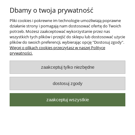
ul. Starogardzka 10a
Dbamy o twoja prywatność
NIP PL5921615578
Regon 192648960
Pliki cookies i pokrewne im technologie umożliwiają poprawne
działanie strony i pomagają nam dostosować ofertę do Twoich
Tel:
881 252 525
potrzeb. Możesz zaakceptować wykorzystanie przez nas
info@zielonalapka.pl
wszystkich tych plików i przejść do sklepu lub dostosować użycie
plików do swoich preferencji, wybierając opcję "Dostosuj zgody".
Więcej o plikach cookies przeczytasz w naszej Polityce
prywatności.
Pomoc
zaakceptuj tylko niezbędne
Regulaminy
dostosuj zgody
Płatności i dostawa
Zielonałapka
zaakceptuj wszystkie
pokaż pełną wersję strony
Sklep internetowy Shoper Premium