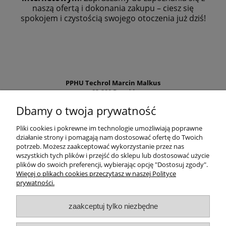
naszą ofertą i dokonania zakupu – ciesz się
spokojem i czystością swojego otoczenia już dziś!
PPHU Techrol Marcin Malkus
83-200 Rywałd
ul. Starogardzka 10a
Dbamy o twoja prywatność
NIP PL5921615578
Regon 192648960
Pliki cookies i pokrewne im technologie umożliwiają poprawne
działanie strony i pomagają nam dostosować ofertę do Twoich
Tel:
881 252 525
potrzeb. Możesz zaakceptować wykorzystanie przez nas
info@zielonalapka.pl
wszystkich tych plików i przejść do sklepu lub dostosować użycie
plików do swoich preferencji, wybierając opcję "Dostosuj zgody".
Więcej o plikach cookies przeczytasz w naszej Polityce
prywatności.
Pomoc
zaakceptuj tylko niezbędne
Regulaminy