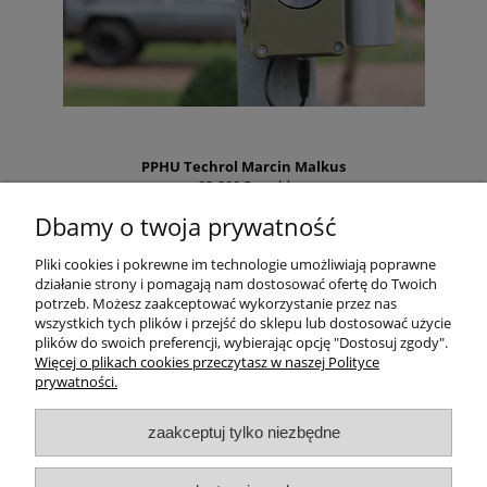
PPHU Techrol Marcin Malkus
83-200 Rywałd
ul. Starogardzka 10a
Dbamy o twoja prywatność
NIP PL5921615578
Regon 192648960
Pliki cookies i pokrewne im technologie umożliwiają poprawne
działanie strony i pomagają nam dostosować ofertę do Twoich
Tel:
881 252 525
potrzeb. Możesz zaakceptować wykorzystanie przez nas
info@zielonalapka.pl
wszystkich tych plików i przejść do sklepu lub dostosować użycie
plików do swoich preferencji, wybierając opcję "Dostosuj zgody".
Więcej o plikach cookies przeczytasz w naszej Polityce
prywatności.
Pomoc
zaakceptuj tylko niezbędne
Regulaminy